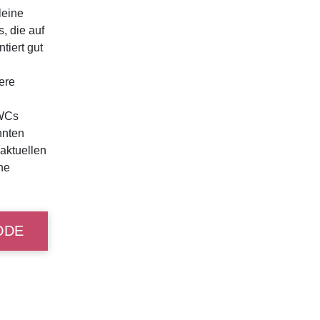
leine
, die auf
tiert gut
ere
-WCs
nnten
aktuellen
ne
ODE