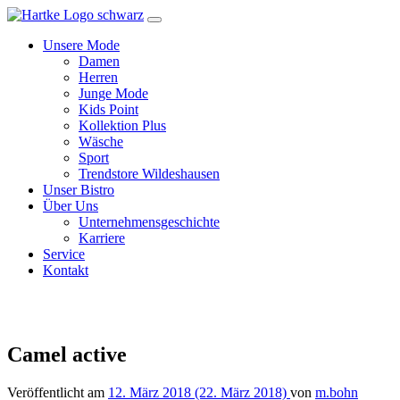
Zum
Inhalt
Unsere Mode
Damen
Herren
Junge Mode
Kids Point
Kollektion Plus
Wäsche
Sport
Trendstore Wildeshausen
Unser Bistro
Über Uns
Unternehmensgeschichte
Karriere
Service
Kontakt
Camel active
Veröffentlicht am
12. März 2018
(22. März 2018)
von
m.bohn