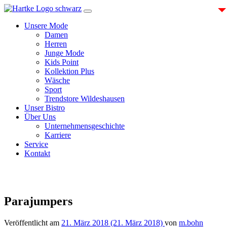
Zum
Inhalt
Unsere Mode
Damen
Herren
Junge Mode
Kids Point
Kollektion Plus
Wäsche
Sport
Trendstore Wildeshausen
Unser Bistro
Über Uns
Unternehmensgeschichte
Karriere
Service
Kontakt
Parajumpers
Veröffentlicht am
21. März 2018
(21. März 2018)
von
m.bohn